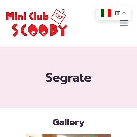
Salta
al
IT
contenuto
Segrate
Gallery